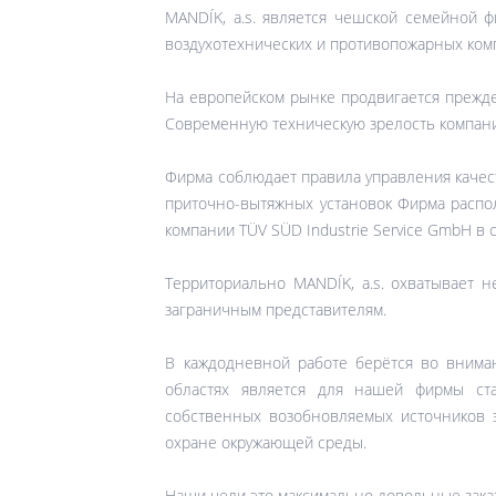
MANDÍK, a.s. является чешской семейной 
воздухотехнических и противопожарных ком
На европейском рынке продвигается прежде
Современную техническую зрелость компани
Фирма соблюдает правила управления качест
приточно-вытяжных установок Фирма распол
компании TÜV SÜD Industrie Service GmbH в 
Территориально MANDÍK, a.s. охватывает н
заграничным представителям.
В каждодневной работе берётся во внима
областях является для нашей фирмы ста
собственных возобновляемых источников 
охране окружающей среды.
Наши цели это максимально довольные зака