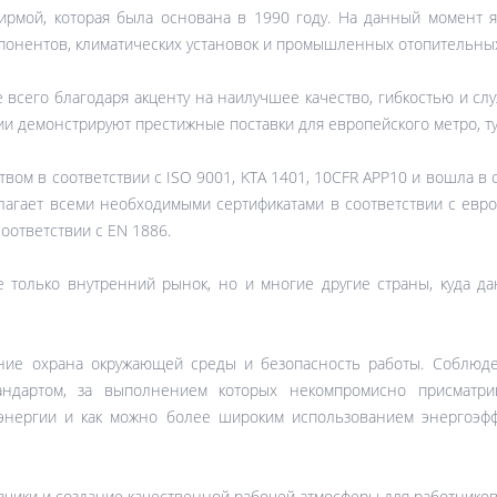
фирмой, которая была основана в 1990 году. На данный момент 
понентов, климатических установок и промышленных отопительных
 всего благодаря акценту на наилучшее качество, гибкостью и сл
и демонстрируют престижные поставки для европейского метро, т
вом в соответствии с ISO 9001, KTA 1401, 10CFR APP10 и вошла в
агает всеми необходимыми сертификатами в соответствии с евро
соответствии с EN 1886.
е только внутренний рынок, но и многие другие страны, куда д
ние охрана окружающей среды и безопасность работы. Соблюд
ндартом, за выполнением которых некомпромисно присматри
энергии и как можно более широким использованием энергоэфф
зчики и создание качественной рабочей атмосферы для работнико