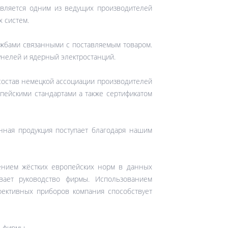
является одним из ведущих производителей
 систем.
ужбами связанными с поставляемым товаром.
унелей и ядерный электростанций.
 состав немецкой ассоциации производителей
пейскими стандартами а также сертификатом
анная продукция поступает благодаря нашим
ением жёстких европейских норм в данных
вает руководство фирмы. Использованием
ективных приборов компания способствует
в фирмы.