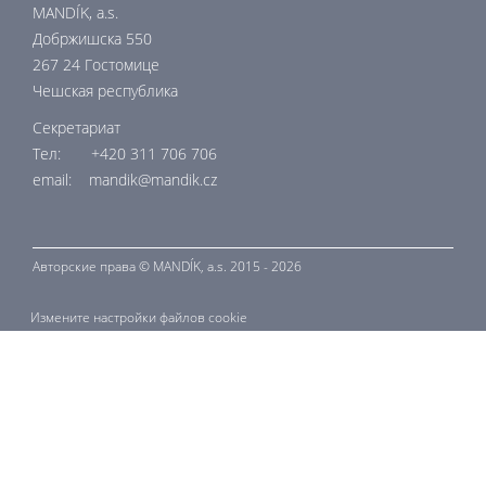
MANDÍK, a.s.
Добржишска 550
267 24 Гостомице
Чешская республика
Секретариат
Тел: +420 311 706 706
email: mandik@mandik.cz
Авторские права ©
MANDÍK,
a.s. 2015 - 2026
Измените настройки файлов cookie