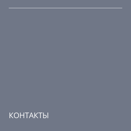
ПРОДУКЦИЯ
Противопожарные компоненты
Регулирующая техника
Распределительные элементы
Дополнительные элементы вентиляции
Кондиционерные установки
Промышленное отопление
Ядерная безопасность
КОНТАКТЫ