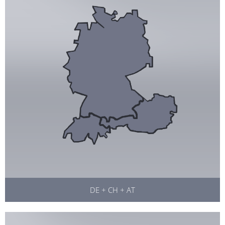
DE + CH + AT