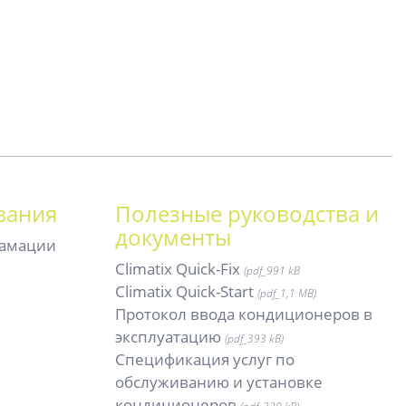
вания
Полезные руководства и
документы
ламации
Climatix Quick-Fix
(pdf_
991 kB
Climatix Quick-Start
(pdf_
1,1 MB)
Протокол ввода кондиционеров в
эксплуатацию
(pdf_
393 kB)
Спецификация услуг по
обслуживанию и установке
кондиционеров