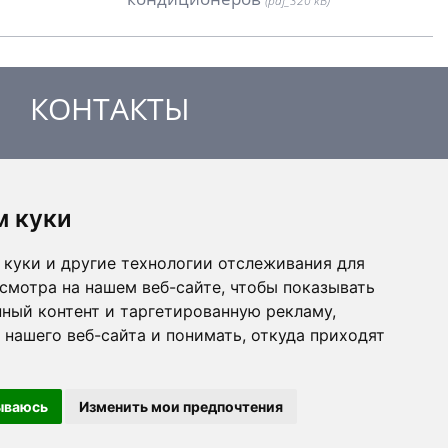
(pdf_
320 kB)
КОНТАКТЫ
MANDÍK, a.s.
Добржишска 550
м куки
267 24 Гостомице
Чешская республика
куки и другие технологии отслеживания для
Секретариат
смотра на нашем веб-сайте, чтобы показывать
Тел: +420 311 706 706
ный контент и таргетированную рекламу,
email: mandik@mandik.cz
 нашего веб-сайта и понимать, откуда приходят
ываюсь
Изменить мои предпочтения
все права защищены