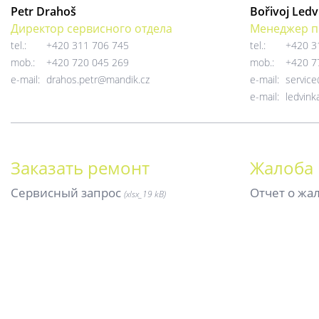
Petr Drahoš
Bořivoj Ledv
Директор сервисного отдела
Менеджер п
tel.:
+420 311 706 745
tel.:
+420 3
mob.:
+420 720 045 269
mob.:
+420 7
e-mail:
drahos.petr@mandik.cz
e-mail:
servic
e-mail:
ledvin
Заказать ремонт
Жалоба 
Сервисный запрос
Отчет о жа
(xlsx_19
kB)