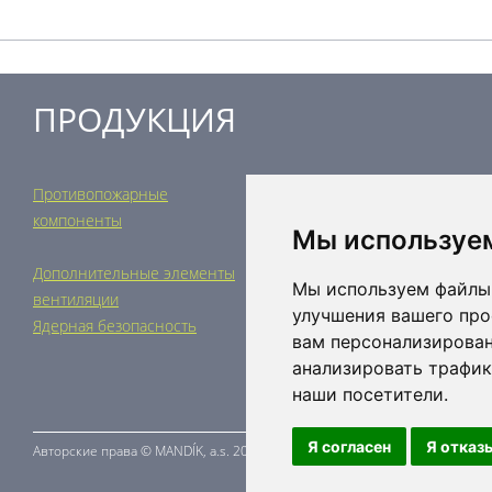
ПРОДУКЦИЯ
Противопожарные
Регулирующая техника
компоненты
Распределительные
Мы используе
элементы
Дополнительные элементы
Кондиционерные установки
Мы используем файлы 
вентиляции
Промышленное отопление
улучшения вашего про
Ядерная безопасность
вам персонализирован
анализировать трафик
наши посетители.
Я согласен
Я отказ
Авторские права ©
MANDÍK,
a.s. 2015 - 2026