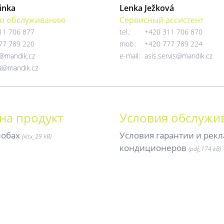
inka
Lenka Ježková
о обслуживанию
Сервисный ассистент
11 706 877
tel.:
+420 311 706 870
77 789 220
mob.:
+420 777 789 224
e@mandik.cz
e-mail:
asis.servis@mandik.cz
ka@mandik.cz
на продукт
Условия обслужи
лобах
Условия гарантии и рек
(xlsx_2
9 kB)
кондиционеров
(pdf_
174 kB)