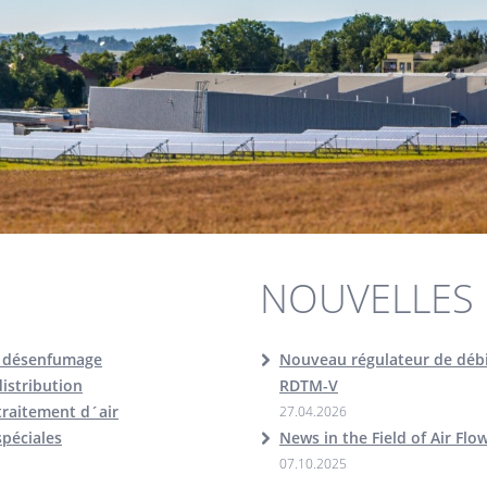
NOUVELLES
 désenfumage
Nouveau régulateur de débit
istribution
RDTM-V
traitement d´air
27.04.2026
spéciales
News in the Field of Air Flo
07.10.2025