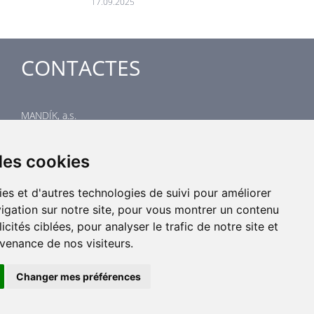
17.09.2025
CONTACTES
MANDÍK, a.s.
Dobříšská 550
267 24 Hostomice
des cookies
Czech Republic
Centrale
ies et d'autres technologies de suivi pour améliorer
tél: +420 311 706 706
igation sur notre site, pour vous montrer un contenu
email: mandik@mandik.cz
cités ciblées, pour analyser le trafic de notre site et
venance de nos visiteurs.
Changer mes préférences
Tous droits réservés