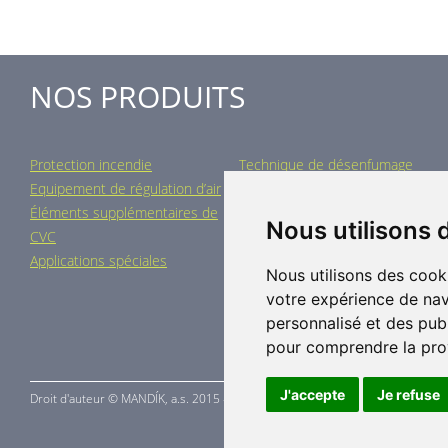
NOS PRODUITS
Protection incendie
Technique de désenfumage
Equipement de régulation d’air
Eléments de distribution
Éléments supplémentaires de
Centrales de traitement d´air
Nous utilisons 
CVC
Chauffage industriel
Applications spéciales
Nous utilisons des cook
votre expérience de nav
personnalisé et des publi
pour comprendre la pro
J'accepte
Je refuse
Droit d'auteur ©
MANDÍK,
a.s. 2015 - 2026