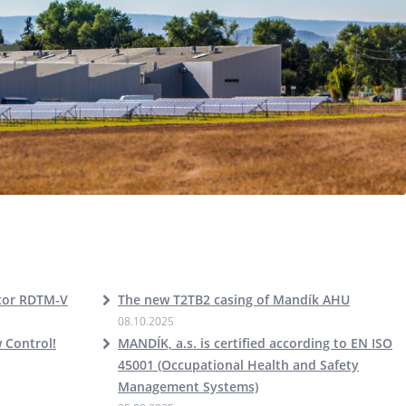
ator RDTM-V
The new T2TB2 casing of Mandík AHU
08.10.2025
w Control!
MANDÍK, a.s. is certified according to EN ISO
45001 (Occupational Health and Safety
Management Systems)