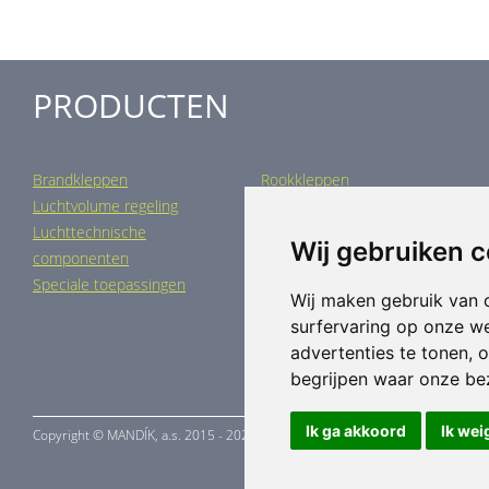
PRODUCTEN
Brandkleppen
Rookkleppen
Luchtvolume regeling
Luchtverdeling
Luchttechnische
Luchtbehandeling
Wij gebruiken 
componenten
Industriële verwarming
Speciale toepassingen
Wij maken gebruik van 
surfervaring op onze w
advertenties te tonen, 
begrijpen waar onze b
Ik ga akkoord
Ik wei
Copyright ©
MANDÍK,
a.s. 2015 - 2026