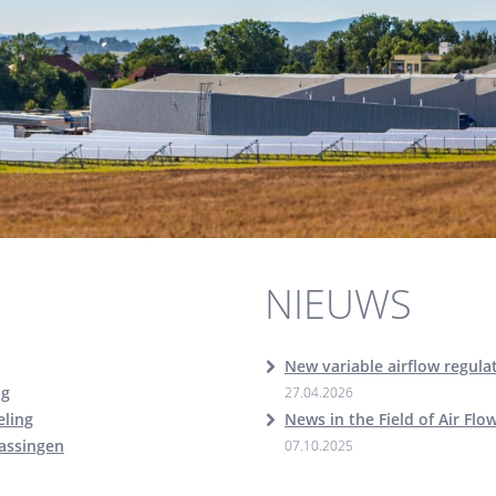
NIEUWS
New variable airflow regul
ng
27.04.2026
ling
News in the Field of Air Flo
passingen
07.10.2025