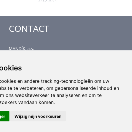
25.08.2025
CONTACT
MANDÍK, a.s.
Dobříšská 550
267 24 Hostomice
cookies
Czech Republic
Head office
cookies en andere tracking-technologieën om uw
phone: +420 311 706 706
ebsite te verbeteren, om gepersonaliseerde inhoud en
email: mandik@mandik.cz
om ons websiteverkeer te analyseren en om te
ezoekers vandaan komen.
ger
Wijzig mijn voorkeuren
All rights reserved