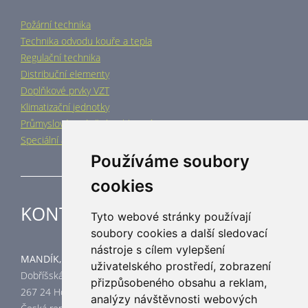
Požární technika
Technika odvodu kouře a tepla
Regulační technika
Distribuční elementy
Doplňkové prvky VZT
Klimatizační jednotky
Průmyslové vytápění a chlazení
Speciální aplikace
Používáme soubory
cookies
KONTAKT
Tyto webové stránky používají
soubory cookies a další sledovací
nástroje s cílem vylepšení
MANDÍK, a.s.
uživatelského prostředí, zobrazení
Dobříšská 550
přizpůsobeného obsahu a reklam,
267 24 Hostomice
analýzy návštěvnosti webových