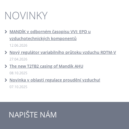
NOVINKY
MANDÍK v odborném časopisu VVI: EPD u
vzduchotechnických komponentů
12.06.2026
Nový regulátor variabilního průtoku vzduchu RDTM-V
27.04.2026
The new T2TB2 casing of Mandík AHU
08.10.2025
Novinka v oblasti regulace proudění vzduchu!
07.10.2025
NAPIŠTE NÁM