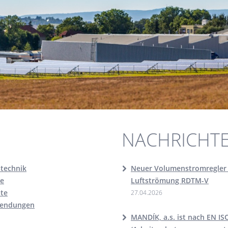
NACHRICHT
technik
Neuer Volumenstromregler f
se
Luftströmung RDTM-V
äte
27.04.2026
wendungen
MANDÍK, a.s. ist nach EN IS