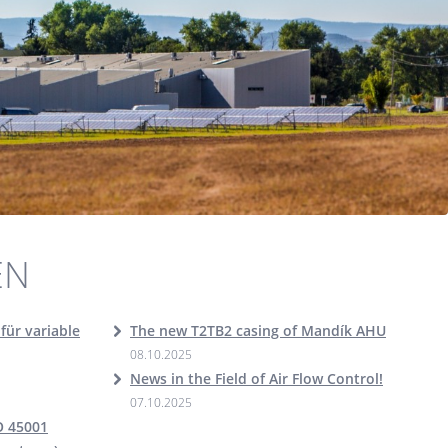
EN
ür variable
The new T2TB2 casing of Mandík AHU
08.10.2025
News in the Field of Air Flow Control!
07.10.2025
O 45001