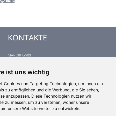
systeme)
KONTAKTE
MANDIK GmbH
Veit-Stoß-Straße 12
92637 Weiden
e ist uns wichtig
Deutschland
Zentrale
t Cookies und Targeting Technologien, um Ihnen ein
Tel: +420 311 706 741
nis zu ermöglichen und die Werbung, die Sie sehen,
Email: anfragen@mandik.de
sse anzupassen. Diese Technologien nutzen wir
Impressum
e zu messen, um zu verstehen, woher unsere
m unsere Website weiter zu entwickeln.