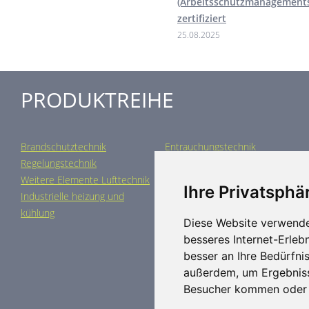
(Arbeitsschutzmanagement
zertifiziert
25.08.2025
PRODUKTREIHE
Brandschutztechnik
Entrauchungstechnik
Regelungstechnik
Luftdurchlässe
Weitere Elemente Lufttechnik
Luftklimageräte
Ihre Privatsphär
Industrielle heizung und
Spezielle Anwendungen
kühlung
Diese Website verwende
besseres Internet-Erleb
besser an Ihre Bedürfni
außerdem, um Ergebniss
Besucher kommen oder u