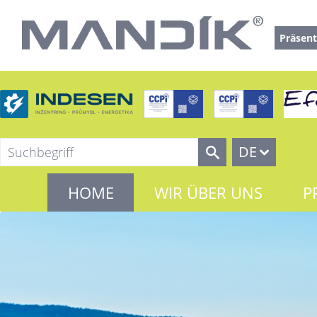
Präsent
DE
HOME
WIR ÜBER UNS
P