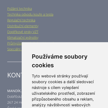
Požární technika
Technika odvodu kouře a tepla
Regulační technika
Distribuční elementy
Doplňkové prvky VZT
Klimatizační jednotky
Průmyslové vytápění a chlazení
Speciální aplikace
Používáme soubory
cookies
KONTAKT
Tyto webové stránky používají
soubory cookies a další sledovací
nástroje s cílem vylepšení
MANDÍK, a.s.
uživatelského prostředí, zobrazení
Dobříšská 550
přizpůsobeného obsahu a reklam,
267 24 Hostomice
analýzy návštěvnosti webových