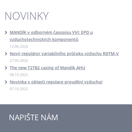
NOVINKY
MANDÍK v odborném časopisu VVI: EPD u
vzduchotechnických komponentů
12.06.2026
Nový regulátor variabilního průtoku vzduchu RDTM-V
27.04.2026
The new T2TB2 casing of Mandík AHU
08.10.2025
Novinka v oblasti regulace proudění vzduchu!
07.10.2025
NAPIŠTE NÁM