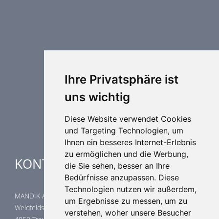
Brandschutztechnik
Entrauchungstechnik
Regelungstechnik
Luftdurchlässe
Weitere Elemente Lufttechnik
Ihre Privatsphäre ist
Luftklimageräte
uns wichtig
Industrielle heizung und kühlung
Spezielle Anwendungen
Diese Website verwendet Cookies
und Targeting Technologien, um
Ihnen ein besseres Internet-Erlebnis
zu ermöglichen und die Werbung,
KONTAKTE
die Sie sehen, besser an Ihre
Bedürfnisse anzupassen. Diese
Technologien nutzen wir außerdem,
MANDIK Austria GmbH
um Ergebnisse zu messen, um zu
Weidfeldstraße 117/1/14
verstehen, woher unsere Besucher