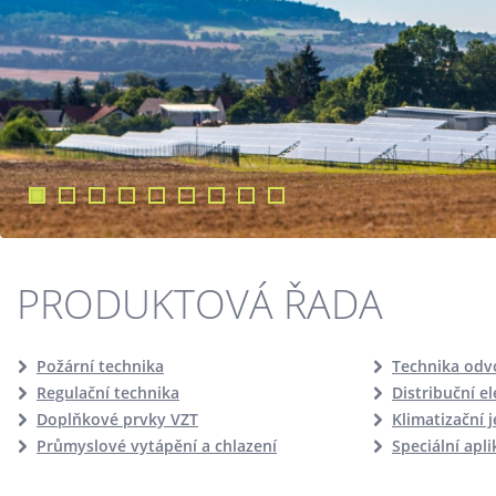
PRODUKTOVÁ ŘADA
Požární technika
Technika odv
Regulační technika
Distribuční e
Doplňkové prvky VZT
Klimatizační 
Průmyslové vytápění a chlazení
Speciální apl