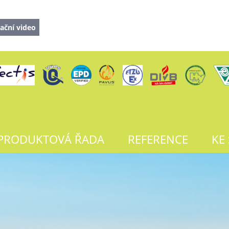
ační video
PRODUKTOVÁ ŘADA
REFERENCE
KE