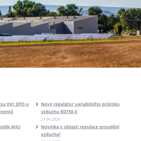
u VVI: EPD u
Nový regulátor variabilního průtoku
onentů
vzduchu RDTM-V
27.04.2026
andík AHU
Novinka v oblasti regulace proudění
vzduchu!