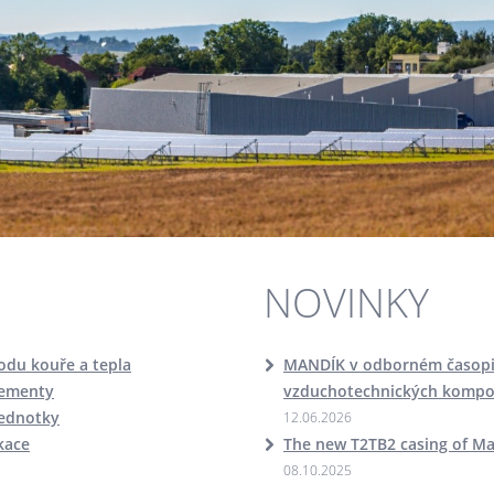
NOVINKY
odu kouře a tepla
MANDÍK v odborném časopis
lementy
vzduchotechnických komp
jednotky
12.06.2026
ikace
The new T2TB2 casing of M
08.10.2025