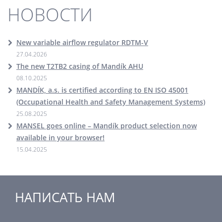
НОВОСТИ
New variable airflow regulator RDTM-V
27.04.2026
The new T2TB2 casing of Mandík AHU
08.10.2025
MANDÍK, a.s. is certified according to EN ISO 45001
(Occupational Health and Safety Management Systems)
25.08.2025
MANSEL goes online – Mandík product selection now
available in your browser!
15.04.2025
НАПИСАТЬ НАМ