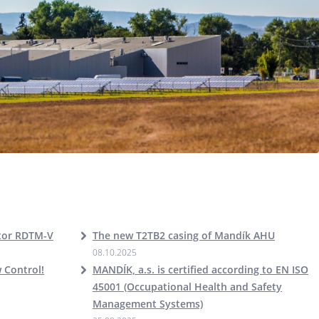
ator RDTM-V
The new T2TB2 casing of Mandík AHU
08.10.2025
w Control!
MANDÍK, a.s. is certified according to EN ISO
45001 (Occupational Health and Safety
Management Systems)