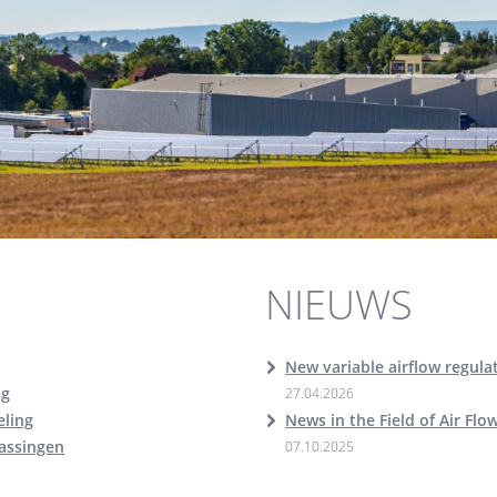
NIEUWS
New variable airflow regul
ng
27.04.2026
ling
News in the Field of Air Flo
passingen
07.10.2025