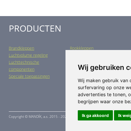
PRODUCTEN
Brandkleppen
Rookkleppen
Luchtvolume regeling
Luchtverdeling
Luchttechnische
Luchtbehandeling
Wij gebruiken 
componenten
Industriële verwarming
Speciale toepassingen
Wij maken gebruik van 
surfervaring op onze w
advertenties te tonen, 
begrijpen waar onze b
Ik ga akkoord
Ik wei
Copyright ©
MANDÍK,
a.s. 2015 - 2026