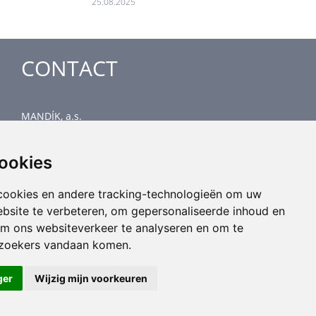
25.08.2025
CONTACT
MANDÍK, a.s.
Dobříšská 550
267 24 Hostomice
cookies
Czech Republic
Head office
cookies en andere tracking-technologieën om uw
phone: +420 311 706 706
ebsite te verbeteren, om gepersonaliseerde inhoud en
email: mandik@mandik.cz
om ons websiteverkeer te analyseren en om te
ezoekers vandaan komen.
ger
Wijzig mijn voorkeuren
All rights reserved