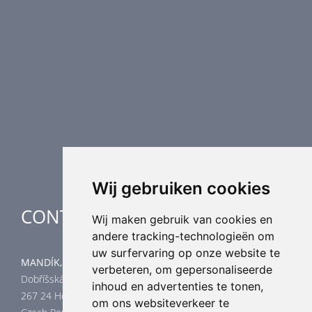
Brandkleppen
Rookkleppen
Luchtvolume regeling
Luchtverdeling
Luchttechnische componenten
Luchtbehandeling
Industriële verwarming
Speciale toepassingen
Wij gebruiken cookies
CONTACT
Wij maken gebruik van cookies en
andere tracking-technologieën om
uw surfervaring op onze website te
MANDÍK, a.s.
verbeteren, om gepersonaliseerde
Dobříšská 550
inhoud en advertenties te tonen,
267 24 Hostomice
om ons websiteverkeer te