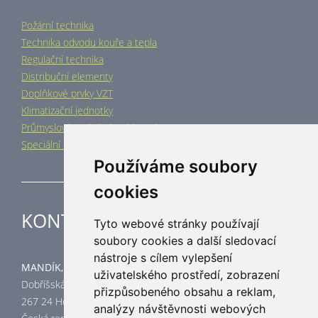
Požární technika
Technika odvodu kouře a tepla
Regulační technika
Distribuční elementy
Doplňkové prvky VZT
Klimatizační jednotky
Průmyslové vytápění a chlazení
Speciální aplikace
Používáme soubory
cookies
KONTAKT
Tyto webové stránky používají
soubory cookies a další sledovací
nástroje s cílem vylepšení
MANDÍK, a.s.
uživatelského prostředí, zobrazení
Dobříšská 550
přizpůsobeného obsahu a reklam,
267 24 Hostomice
analýzy návštěvnosti webových