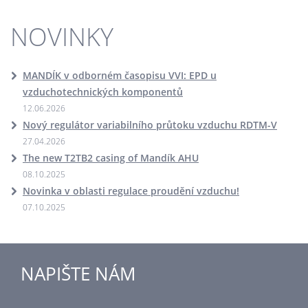
NOVINKY
MANDÍK v odborném časopisu VVI: EPD u
vzduchotechnických komponentů
12.06.2026
Nový regulátor variabilního průtoku vzduchu RDTM-V
27.04.2026
The new T2TB2 casing of Mandík AHU
08.10.2025
Novinka v oblasti regulace proudění vzduchu!
07.10.2025
NAPIŠTE NÁM