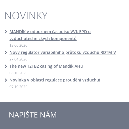
NOVINKY
MANDÍK v odborném časopisu VVI: EPD u
vzduchotechnických komponentů
12.06.2026
Nový regulátor variabilního průtoku vzduchu RDTM-V
27.04.2026
The new T2TB2 casing of Mandík AHU
08.10.2025
Novinka v oblasti regulace proudění vzduchu!
07.10.2025
NAPIŠTE NÁM