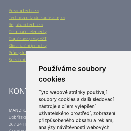
Požární technika
Technika odvodu kouře a tepla
Regulační technika
Distribuční elementy
Doplňkové prvky VZT
Klimatizační jednotky
Průmyslové vytápění a chlazení
Speciální aplikace
Používáme soubory
cookies
KONTAKT
Tyto webové stránky používají
soubory cookies a další sledovací
nástroje s cílem vylepšení
MANDÍK, a.s.
uživatelského prostředí, zobrazení
Dobříšská 550
přizpůsobeného obsahu a reklam,
267 24 Hostomice
analýzy návštěvnosti webových