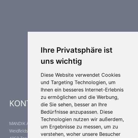
Brandschutztechnik
Entrauchungstechnik
Regelungstechnik
Luftdurchlässe
Weitere Elemente Lufttechnik
Ihre Privatsphäre ist
Luftklimageräte
uns wichtig
Industrielle heizung und kühlung
Spezielle Anwendungen
Diese Website verwendet Cookies
und Targeting Technologien, um
Ihnen ein besseres Internet-Erlebnis
zu ermöglichen und die Werbung,
KONTAKTE
die Sie sehen, besser an Ihre
Bedürfnisse anzupassen. Diese
Technologien nutzen wir außerdem,
MANDIK Austria GmbH
um Ergebnisse zu messen, um zu
Weidfeldstraße 117/1/14
verstehen, woher unsere Besucher