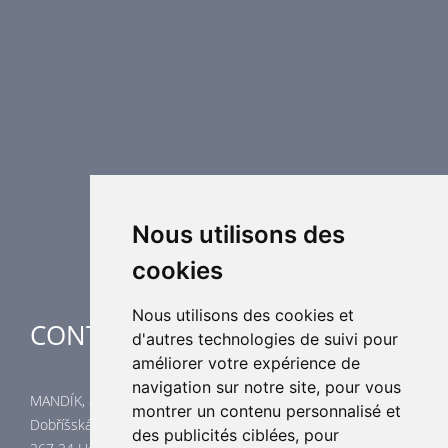
Protection incendie
Technique de désenfumage
Equipement de régulation d’air
Eléments de distribution
Éléments supplémentaires de CVC
Centrales de traitement d´air
Chauffage industriel
Applications spéciales
Nous utilisons des
cookies
Nous utilisons des cookies et
CONTACTES
d'autres technologies de suivi pour
améliorer votre expérience de
navigation sur notre site, pour vous
MANDÍK, a.s.
montrer un contenu personnalisé et
Dobříšská 550
des publicités ciblées, pour