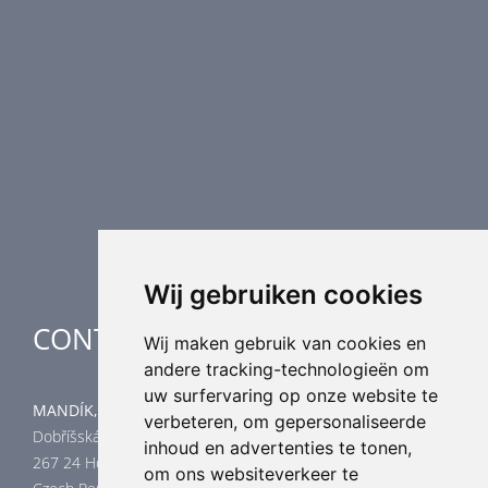
Brandkleppen
Rookkleppen
Luchtvolume regeling
Luchtverdeling
Luchttechnische componenten
Luchtbehandeling
Industriële verwarming
Speciale toepassingen
Wij gebruiken cookies
CONTACT
Wij maken gebruik van cookies en
andere tracking-technologieën om
uw surfervaring op onze website te
MANDÍK, a.s.
verbeteren, om gepersonaliseerde
Dobříšská 550
inhoud en advertenties te tonen,
267 24 Hostomice
om ons websiteverkeer te