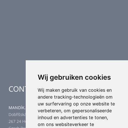
Brandkleppen
Rookkleppen
Luchtvolume regeling
Luchtverdeling
Luchttechnische componenten
Luchtbehandeling
Industriële verwarming
Speciale toepassingen
Wij gebruiken cookies
CONTACT
Wij maken gebruik van cookies en
andere tracking-technologieën om
uw surfervaring op onze website te
MANDÍK, a.s.
verbeteren, om gepersonaliseerde
Dobříšská 550
inhoud en advertenties te tonen,
267 24 Hostomice
om ons websiteverkeer te