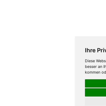
Ihre Pr
Diese Websi
besser an I
kommen ode