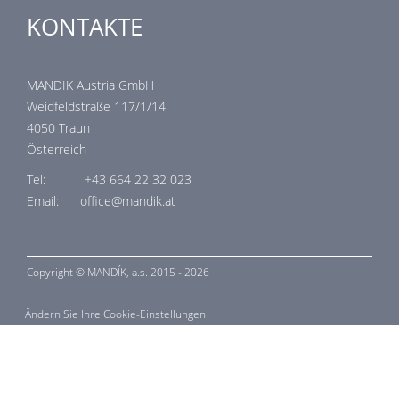
KONTAKTE
MANDIK Austria GmbH
Weidfeldstraße 117/1/14
4050 Traun
Österreich
Tel: +43 664 22 32 023
Email: office@mandik.at
Copyright ©
MANDÍK,
a.s. 2015 - 2026
Ändern Sie Ihre Cookie-Einstellungen