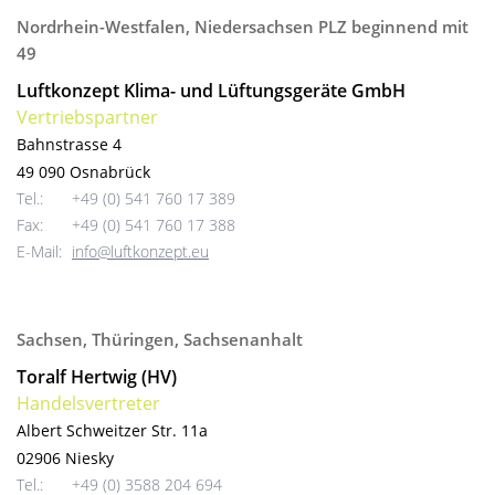
Nordrhein-Westfalen, Niedersachsen PLZ beginnend mit
49
Luftkonzept Klima- und Lüftungsgeräte GmbH
Vertriebspartner
Bahnstrasse 4
49 090 Osnabrück
Tel.:
+49 (0) 541 760 17 389
Fax:
+49 (0) 541 760 17 388
E-Mail:
info@luftkonzept.eu
Sachsen, Thüringen, Sachsenanhalt
Toralf Hertwig (HV)
Handelsvertreter
Albert Schweitzer Str. 11a
02906 Niesky
Tel.:
+49 (0) 3588 204 694