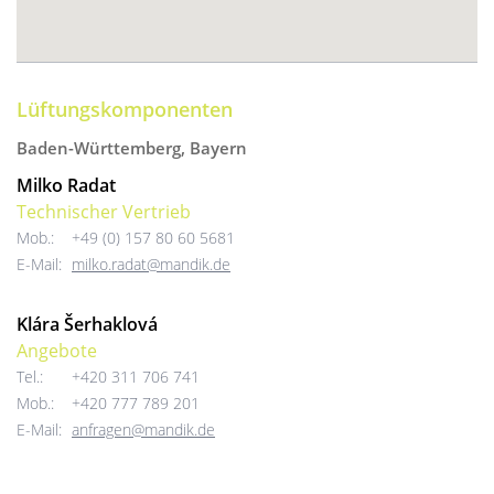
Lüftungskomponenten
Baden-Württemberg, Bayern
Milko Radat
Technischer Vertrieb
Mob.:
+49 (0) 157 80 60 5681
E-Mail:
milko.radat@mandik.de
Klára Šerhaklová
Angebote
Tel.:
+420 311 706 741
Mob.:
+420 777 789 201
E-Mail:
anfragen@mandik.de