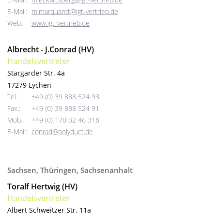
E-Mail:
m.marquardt@igt-vertrieb.de
Web:
www.igt-vertrieb.de
Albrecht - J.Conrad (HV)
Handelsvertreter
Stargarder Str. 4a
17279 Lychen
Tel.:
+49 (0) 39 888 524 93
Fax.:
+49 (0) 39 888 524 91
Mob.:
+49 (0) 170 32 46 318
E-Mail:
conrad@polyduct.de
Sachsen, Thüringen, Sachsenanhalt
Toralf Hertwig (HV)
Handelsvertreter
Albert Schweitzer Str. 11a