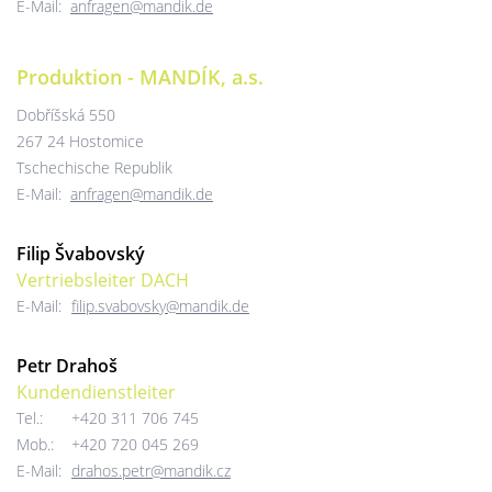
E-Mail:
anfragen@mandik.de
Produktion - MANDÍK, a.s.
Dobříšská 550
267 24 Hostomice
Tschechische Republik
E-Mail:
anfragen@mandik.de
Filip Švabovský
Vertriebsleiter DACH
E-Mail:
filip.svabovsky@mandik.de
Petr Drahoš
Kundendienstleiter
Tel.:
+420 311 706 745
Mob.:
+420 720 045 269
E-Mail:
drahos.petr@mandik.cz