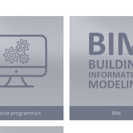
ectie programma's
BIM