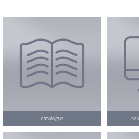
catalogus
sel