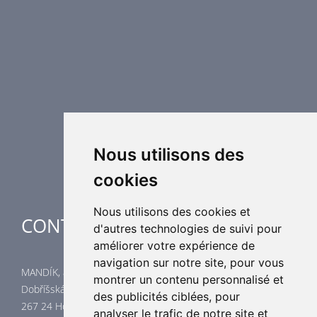
Protection incendie
Technique de désenfumage
Equipement de régulation d’air
Eléments de distribution
Éléments supplémentaires de CVC
Centrales de traitement d´air
Chauffage industriel
Applications spéciales
Nous utilisons des
cookies
Nous utilisons des cookies et
CONTACTES
d'autres technologies de suivi pour
améliorer votre expérience de
navigation sur notre site, pour vous
MANDÍK, a.s.
montrer un contenu personnalisé et
Dobříšská 550
des publicités ciblées, pour
267 24 Hostomice
analyser le trafic de notre site et