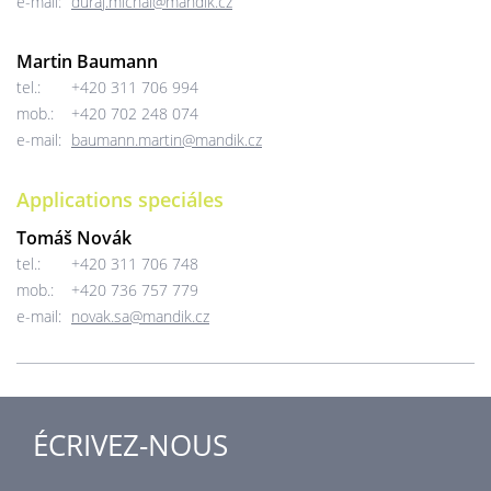
e-mail:
duraj.michal@mandik.cz
Martin Baumann
tel.:
+420 311 706 994
mob.:
+420 702 248 074
e-mail:
baumann.martin@mandik.cz
Applications speciáles
Tomáš Novák
tel.:
+420 311 706 748
mob.:
+420 736 757 779
e-mail:
novak.sa@mandik.cz
ÉCRIVEZ-NOUS