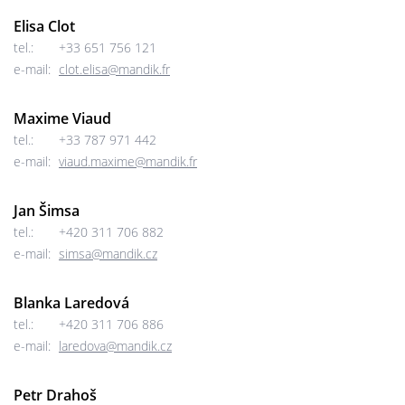
Elisa Clot
tel.:
+33 651 756 121
e-mail:
clot.elisa@mandik.fr
Maxime Viaud
tel.:
+33 787 971 442
e-mail:
viaud.maxime@mandik.fr
Jan Šimsa
tel.:
+420 311 706 882
e-mail:
simsa@mandik.cz
Blanka Laredová
tel.:
+420 311 706 886
e-mail:
laredova@mandik.cz
Petr Drahoš