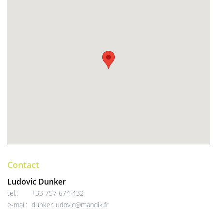
Contact
Ludovic Dunker
tel.:
+33 757 674 432
e-mail:
dunker.ludovic@mandik.fr