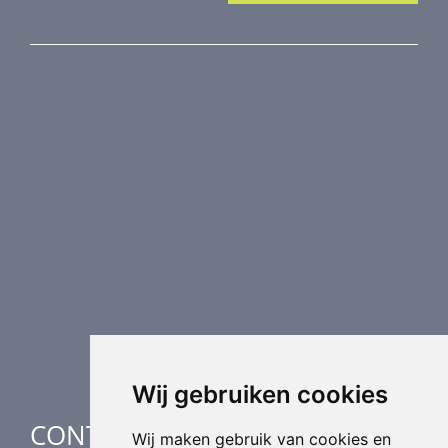
PRODUCTEN
Brandkleppen
Rookkleppen
Luchtvolume regeling
Luchtverdeling
Luchttechnische componenten
Luchtbehandeling
Industriële verwarming
Speciale toepassingen
Wij gebruiken cookies
CONTACT
Wij maken gebruik van cookies en