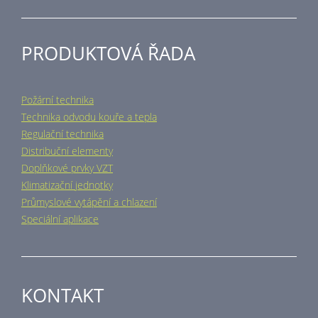
PRODUKTOVÁ ŘADA
Požární technika
Technika odvodu kouře a tepla
Regulační technika
Distribuční elementy
Doplňkové prvky VZT
Klimatizační jednotky
Průmyslové vytápění a chlazení
Speciální aplikace
KONTAKT