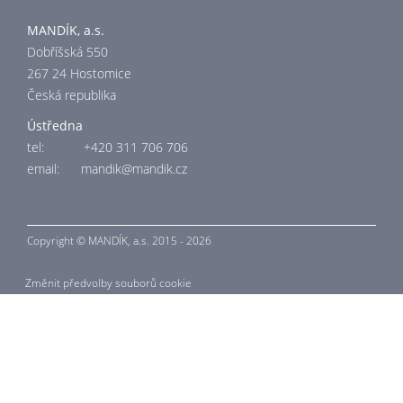
MANDÍK, a.s.
Dobříšská 550
267 24 Hostomice
Česká republika
Ústředna
tel: +420 311 706 706
email:
mandik@mandik.cz
Copyright © MANDÍK,
a.s. 2015 - 2026
Změnit předvolby souborů cookie