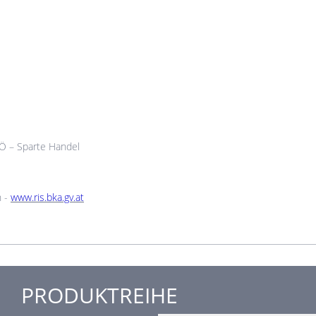
Ö – Sparte Handel
n -
www.ris.bka.gv.at
PRODUKTREIHE