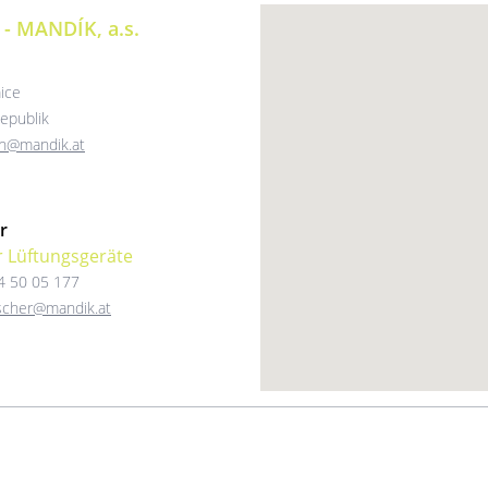
 - MANDÍK, a.s.
ice
epublik
en@mandik.at
r
r Lüftungsgeräte
4 50 05 177
ischer@mandik.at