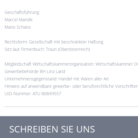
Geschäftsführung:
Marcel Mandik
Mario Schano
Rechtsform: Gesellschaft mit beschränkter Haftung
Sitz laut Firmenbuch: Traun (Oberösterreich)
Mitgliedschaft Wirtschaftskammerorganisation: Wirtschaftskammer O
Gewerbebehörde BH Linz-Land
Unternehmensgegenstand: Handel mit Waren aller Art
Hinweis auf anwendbare gewerbe- oder berufsrechtliche Vorschrifte
UID-Nummer: ATU 80849557
SCHREIBEN SIE UNS