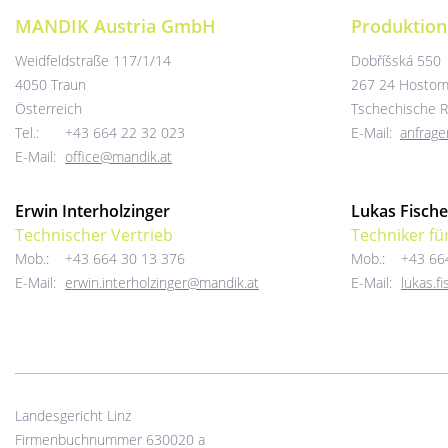
MANDIK Austria GmbH
Produktion
Weidfeldstraße 117/1/14
Dobříšská 550
4050 Traun
267 24 Hostom
Österreich
Tschechische R
Tel.:
+43 664 22 32 023
E-Mail:
anfrag
E-Mail:
office@mandik.at
Erwin Interholzinger
Lukas Fische
Technischer Vertrieb
Techniker fü
Mob.:
+43 664 30 13 376
Mob.:
+43 66
E-Mail:
erwin.interholzinger@mandik.at
E-Mail:
lukas.f
Landesgericht Linz
Firmenbuchnummer 630020 a