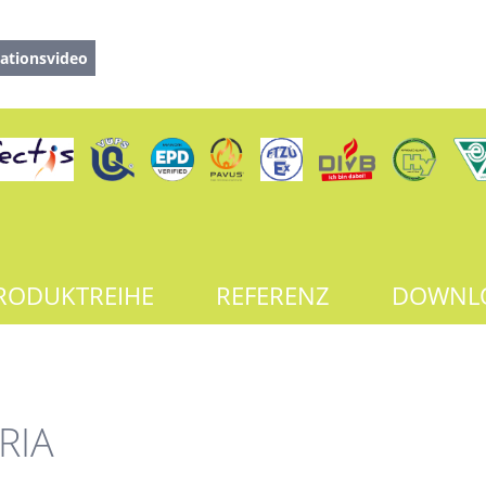
ationsvideo
RODUKTREIHE
REFERENZ
DOWNL
RIA