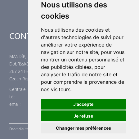
Applications spéciales
Nous utilisons des
cookies
Nous utilisons des cookies et
CONTACTES
d'autres technologies de suivi pour
améliorer votre expérience de
navigation sur notre site, pour vous
MANDÍK, a.s.
montrer un contenu personnalisé et
Dobříšská 550
des publicités ciblées, pour
267 24 Hostomice
analyser le trafic de notre site et
Czech Republic
pour comprendre la provenance de
Centrale
nos visiteurs.
tél: +420 311 706 706
email: mandik@mandik.cz
J'accepte
Je refuse
Changer mes préférences
Droit d'auteur ©
MANDÍK,
a.s. 2015 - 2026