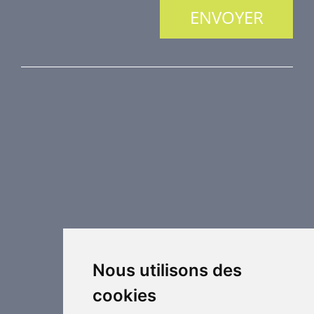
NOS PRODUITS
Protection incendie
Technique de désenfumage
Equipement de régulation d’air
Eléments de distribution
Éléments supplémentaires de CVC
Centrales de traitement d´air
Chauffage industriel
Applications spéciales
Nous utilisons des
cookies