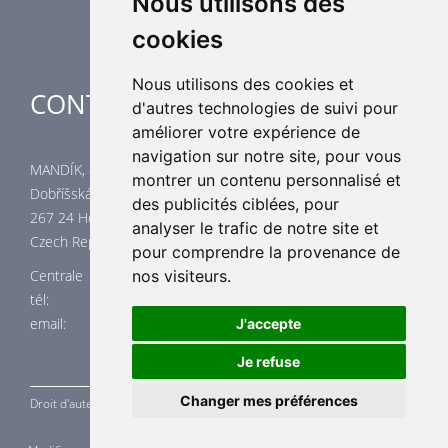
Nous utilisons des
cookies
Nous utilisons des cookies et
CONTACTES
d'autres technologies de suivi pour
améliorer votre expérience de
navigation sur notre site, pour vous
MANDÍK, a.s.
montrer un contenu personnalisé et
Dobříšská 550
des publicités ciblées, pour
267 24 Hostomice
analyser le trafic de notre site et
Czech Republic
pour comprendre la provenance de
nos visiteurs.
Centrale
tél: +420 311 706 706
email: mandik@mandik.cz
J'accepte
Je refuse
Changer mes préférences
Droit d'auteur ©
MANDÍK,
a.s. 2015 - 2026