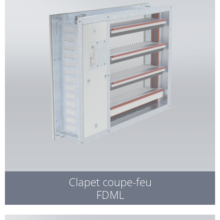
Clapet coupe-feu
FDML