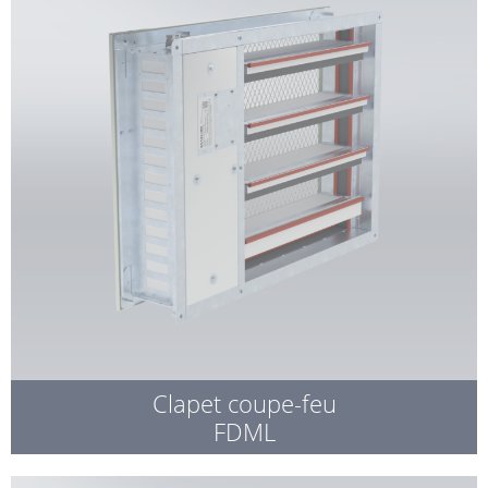
Clapet coupe-feu
FDML