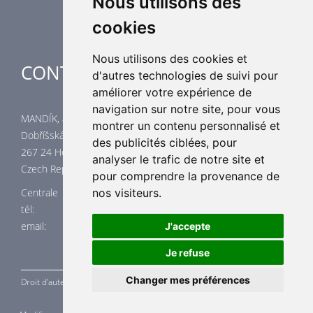
Nous utilisons des
cookies
Nous utilisons des cookies et
CONTACTES
d'autres technologies de suivi pour
améliorer votre expérience de
navigation sur notre site, pour vous
MANDÍK, a.s.
montrer un contenu personnalisé et
Dobříšská 550
des publicités ciblées, pour
267 24 Hostomice
analyser le trafic de notre site et
Czech Republic
pour comprendre la provenance de
nos visiteurs.
Centrale
tél: +420 311 706 706
email: mandik@mandik.cz
J'accepte
Je refuse
Changer mes préférences
Droit d'auteur ©
MANDÍK,
a.s. 2015 - 2026