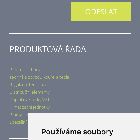
PRODUKTOVÁ ŘADA
Požární technika
Technika odvodu kouře a tepla
Regulační technika
Distribuční elementy
Doplňkové prvky VZT
Klimatizační jednotky
Průmyslové vytápění a chlazení
Speciální aplikace
Používáme soubory