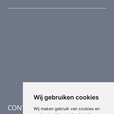
PRODUCTEN
Brandkleppen
Rookkleppen
Luchtvolume regeling
Luchtverdeling
Luchttechnische componenten
Luchtbehandeling
Industriële verwarming
Speciale toepassingen
Wij gebruiken cookies
CONTACT
Wij maken gebruik van cookies en