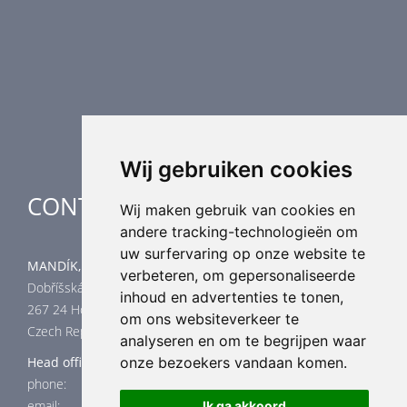
Luchtverdeling
Luchttechnische componenten
Luchtbehandeling
Industriële verwarming
Speciale toepassingen
Wij gebruiken cookies
CONTACT
Wij maken gebruik van cookies en
andere tracking-technologieën om
uw surfervaring op onze website te
MANDÍK, a.s.
verbeteren, om gepersonaliseerde
Dobříšská 550
inhoud en advertenties te tonen,
267 24 Hostomice
om ons websiteverkeer te
Czech Republic
analyseren en om te begrijpen waar
Head office
onze bezoekers vandaan komen.
phone: +420 311 706 706
email: mandik@mandik.cz
Ik ga akkoord