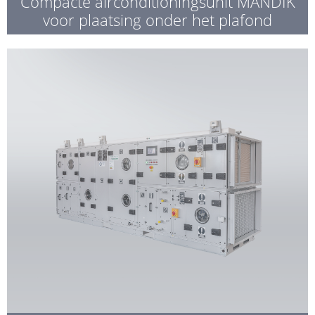
Compacte airconditioningsunit MANDIK
voor plaatsing onder het plafond