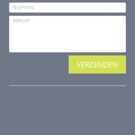
TELEFOON:
BERICHT:
PRODUCTEN
Brandkleppen
Rookkleppen
Luchtvolume regeling