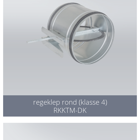
regeklep rond (klasse 4)
RKKTM-DK