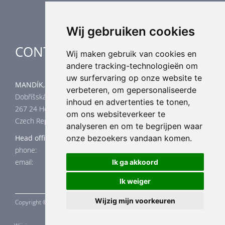
Wij gebruiken cookies
CONTACT
Wij maken gebruik van cookies en
andere tracking-technologieën om
uw surfervaring op onze website te
MANDÍK, a.s.
verbeteren, om gepersonaliseerde
Dobříšská 550
inhoud en advertenties te tonen,
267 24 Hostomice
om ons websiteverkeer te
Czech Republic
analyseren en om te begrijpen waar
onze bezoekers vandaan komen.
Head office
phone: +420 311 706 706
email: mandik@mandik.cz
Ik ga akkoord
Ik weiger
Wijzig mijn voorkeuren
Copyright ©
MANDÍK,
a.s. 2015 - 2026