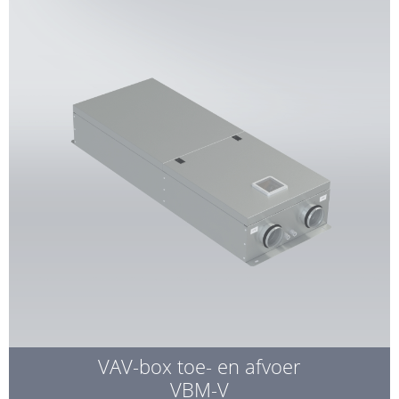
VAV-box toe- en afvoer
VBM-V