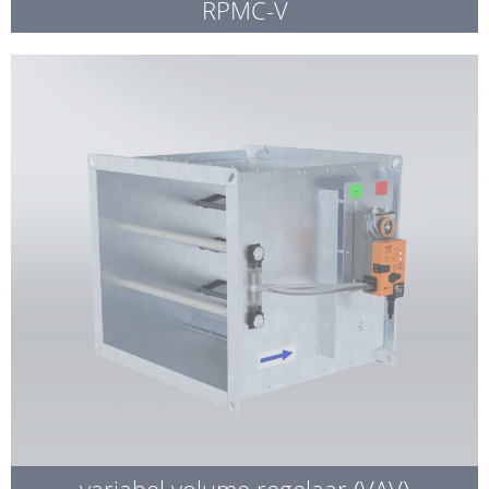
RPMC-V
variabel volume regelaar (VAV)