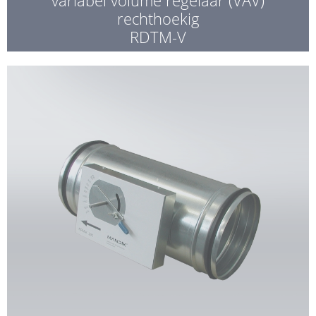
rechthoekig
RDTM-V