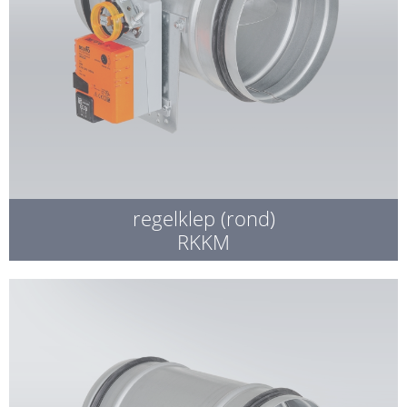
regelklep (rond)
RKKM