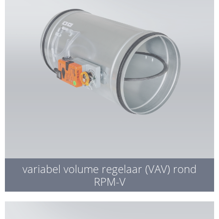
variabel volume regelaar (VAV) rond
RPM-V