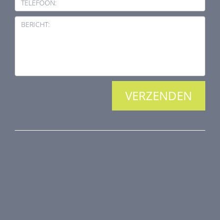
TELEFOON:
BERICHT:
PRODUCTEN
Brandkleppen
Rookkleppen
Luchtvolume regeling