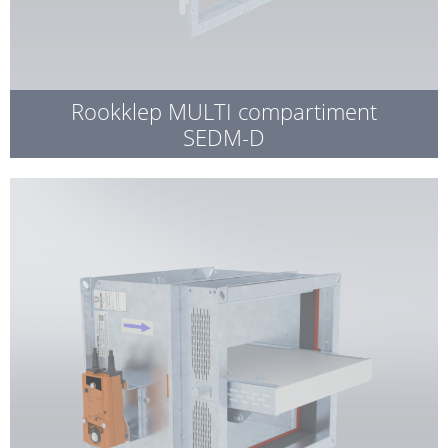
Rookklep MULTI compartiment
SEDM-D