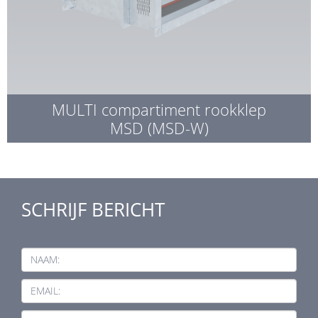
MULTI compartiment rookklep
MSD (MSD-W)
SCHRIJF BERICHT
NAAM:
EMAIL: