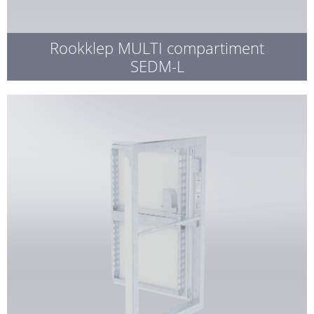
Rookklep MULTI compartiment
SEDM-L