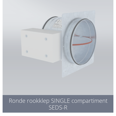
Ronde rookklep SINGLE compartiment
SEDS-R