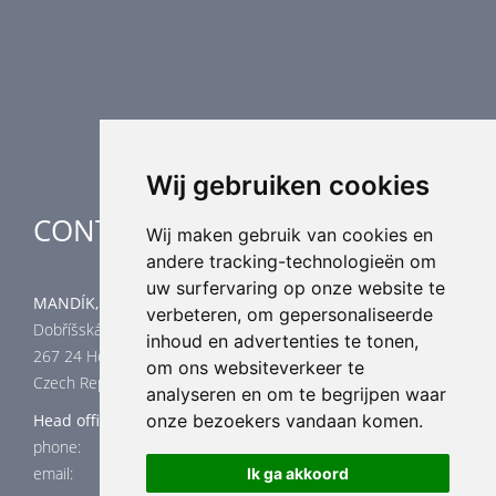
Luchtverdeling
Luchttechnische componenten
Luchtbehandeling
Industriële verwarming
Speciale toepassingen
Wij gebruiken cookies
CONTACT
Wij maken gebruik van cookies en
andere tracking-technologieën om
uw surfervaring op onze website te
MANDÍK, a.s.
verbeteren, om gepersonaliseerde
Dobříšská 550
inhoud en advertenties te tonen,
267 24 Hostomice
om ons websiteverkeer te
Czech Republic
analyseren en om te begrijpen waar
onze bezoekers vandaan komen.
Head office
phone: +420 311 706 706
email: mandik@mandik.cz
Ik ga akkoord