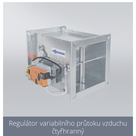
Regulátor variabilního průtoku vzduchu
čtyřhranný