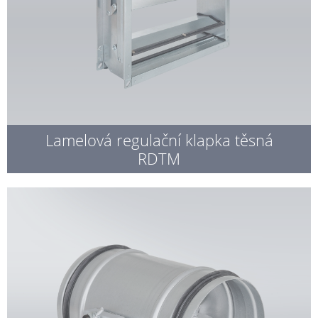
Lamelová regulační klapka těsná
RDTM