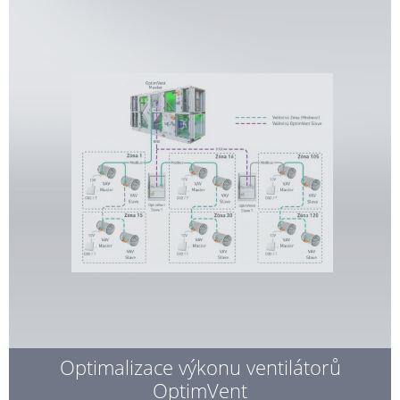
Optimalizace výkonu ventilátorů
OptimVent