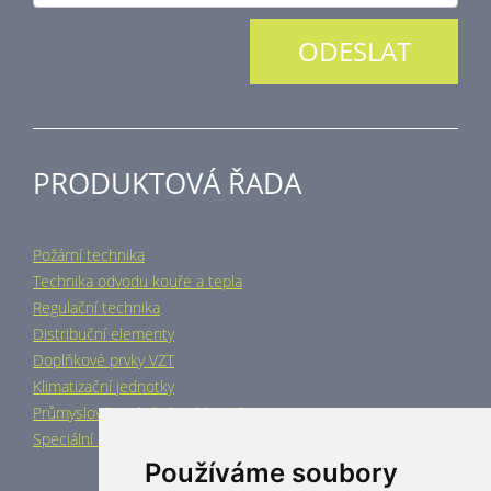
PRODUKTOVÁ ŘADA
Požární technika
Technika odvodu kouře a tepla
Regulační technika
Distribuční elementy
Doplňkové prvky VZT
Klimatizační jednotky
Průmyslové vytápění a chlazení
Speciální aplikace
Používáme soubory