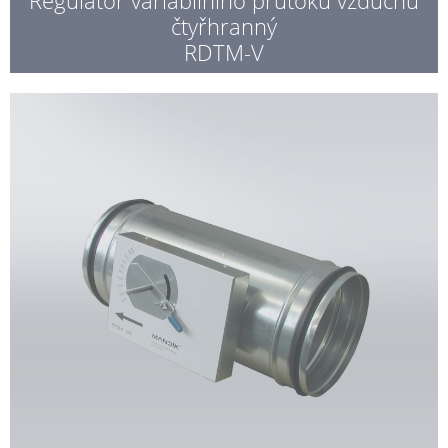
čtyřhranný
RDTM-V