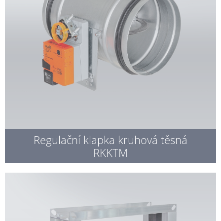
Regulační klapka kruhová těsná
RKKTM