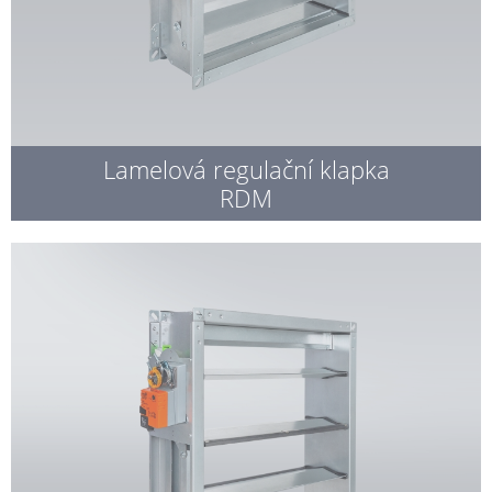
Lamelová regulační klapka
RDM