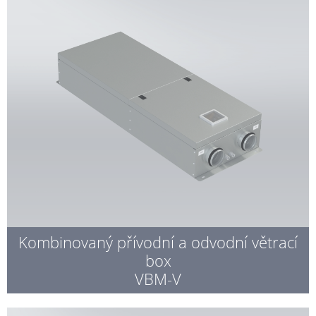
Kombinovaný přívodní a odvodní větrací
box
VBM-V