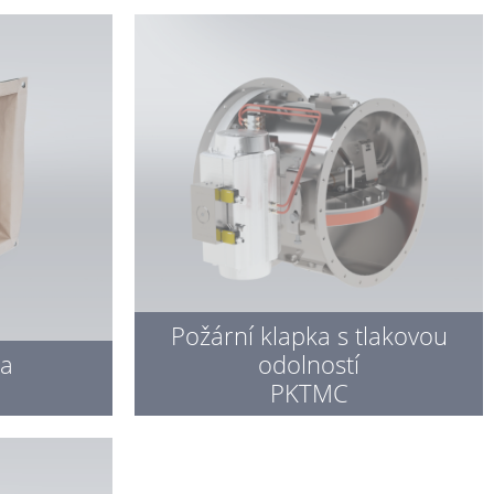
Požární klapka s tlakovou
ka
odolností
PKTMC