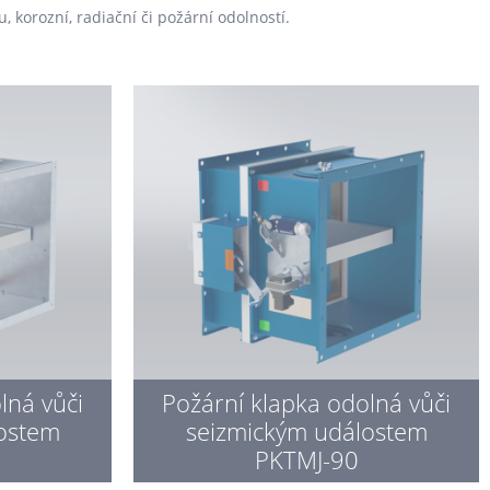
, korozní, radiační či požární odolností.
lná vůči
Požární klapka odolná vůči
ostem
seizmickým událostem
0
PKTMJ-90