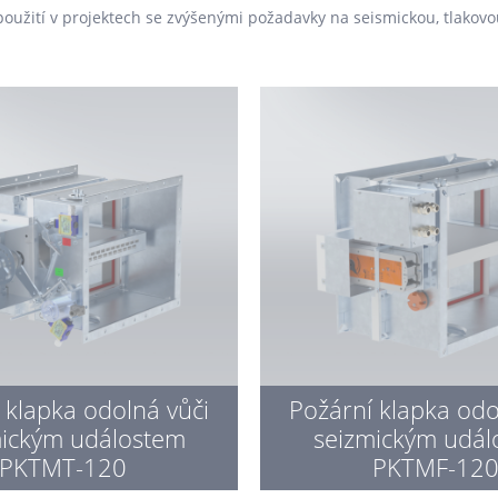
použití v projektech se zvýšenými požadavky na seismickou, tlakovou
 klapka odolná vůči
Požární klapka odo
mickým událostem
seizmickým udál
PKTMT-120
PKTMF-12