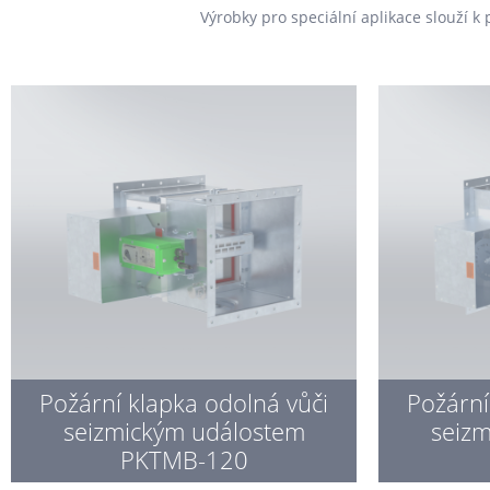
Výrobky pro speciální aplikace slouží k 
Požární klapka odolná vůči
Požární
seizmickým událostem
seiz
PKTMB-120