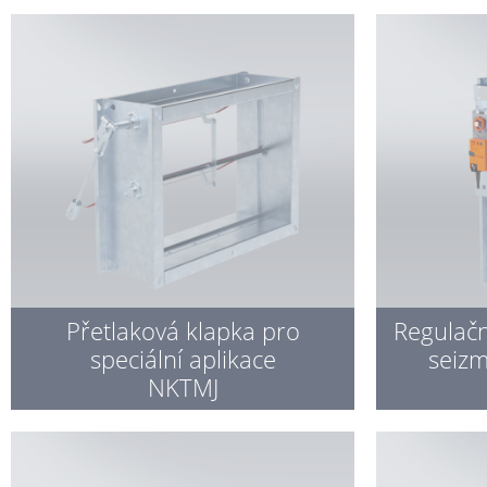
Přetlaková klapka pro
Regulačn
speciální aplikace
seiz
NKTMJ