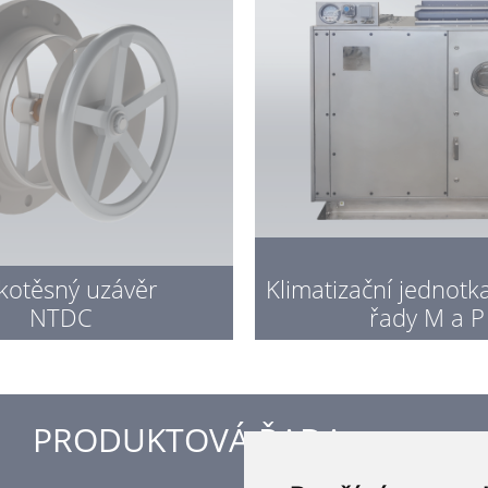
kotěsný uzávěr
Klimatizační jednot
NTDC
řady M a P
PRODUKTOVÁ ŘADA