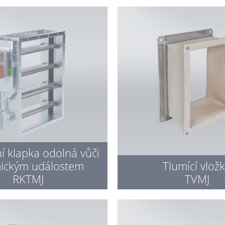
í klapka odolná vůči
mickým událostem
Tlumící vlož
RKTMJ
TVMJ