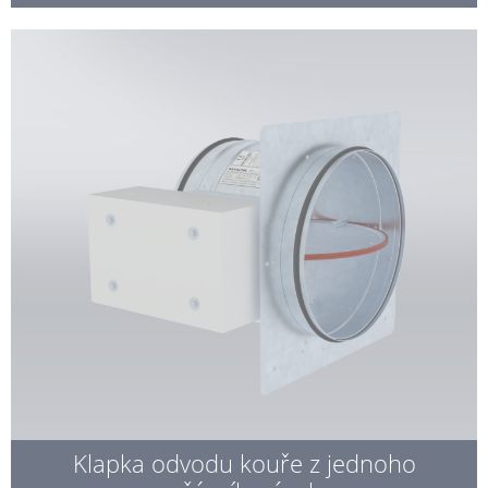
Klapka odvodu kouře z jednoho