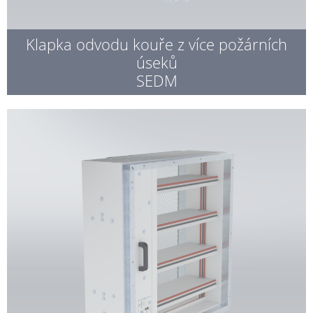
Klapka odvodu kouře z více požárních
úseků
SEDM