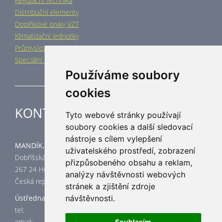
Regulační technika
Distribuční elementy
Doplňkové prvky VZT
Klimatizační jednotky
Průmyslové vytápění a chlazení
Speciální aplikace
Používáme soubory
cookies
KONTAKT
Tyto webové stránky používají
soubory cookies a další sledovací
nástroje s cílem vylepšení
MANDÍK, a.s.
uživatelského prostředí, zobrazení
Dobříšská 550
přizpůsobeného obsahu a reklam,
267 24 Hostomice
analýzy návštěvnosti webových
Česká republika
stránek a zjištění zdroje
návštěvnosti.
Ústředna
tel: +420 311 706 706
email:
mandik@mandik.cz
Souhlasím