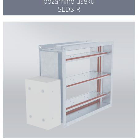
požárního úseku
SEDS-R