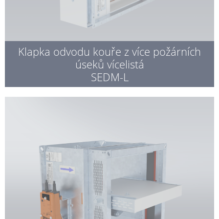
Klapka odvodu kouře z více požárních
úseků vícelistá
SEDM-L