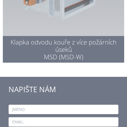
Klapka odvodu kouře z více požárních
úseků
MSD (MSD-W)
NAPIŠTE NÁM
JMÉNO:
EMAIL: