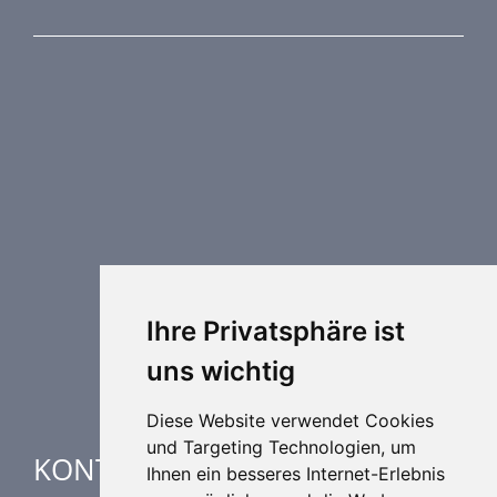
PRODUKTREIHE
Brandschutztechnik
Entrauchungstechnik
Regelungstechnik
Luftdurchlässe
Weitere Elemente Lufttechnik
Luftklimageräte
Industrielle heizung und kühlung
Ihre Privatsphäre ist
Spezielle Anwendungen
uns wichtig
Diese Website verwendet Cookies
und Targeting Technologien, um
KONTAKTE
Ihnen ein besseres Internet-Erlebnis