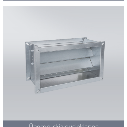
Überdruckjalousieklappe