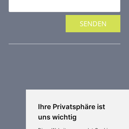
PRODUKTREIHE
Brandschutztechnik
Entrauchungstechnik
Regelungstechnik
Luftdurchlässe
Weitere Elemente Lufttechnik
Ihre Privatsphäre ist
Luftklimageräte
uns wichtig
Industrielle heizung und kühlung
Spezielle Anwendungen