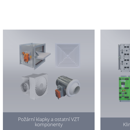
Požární klapky a ostatní VZT
komponenty
Kli