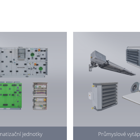
matizační jednotky
Průmyslové vytáp