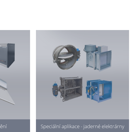
ění
Speciální aplikace - jaderné elektrárny