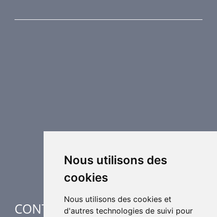
NOS PRODUITS
Protection incendie
Technique de désenfumage
Equipement de régulation d’air
Eléments de distribution
Éléments supplémentaires de CVC
Centrales de traitement d´air
Chauffage industriel
Applications spéciales
Nous utilisons des
cookies
Nous utilisons des cookies et
CONTACTES
d'autres technologies de suivi pour