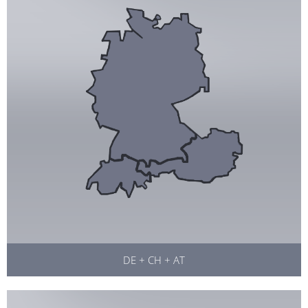
DE + CH + AT