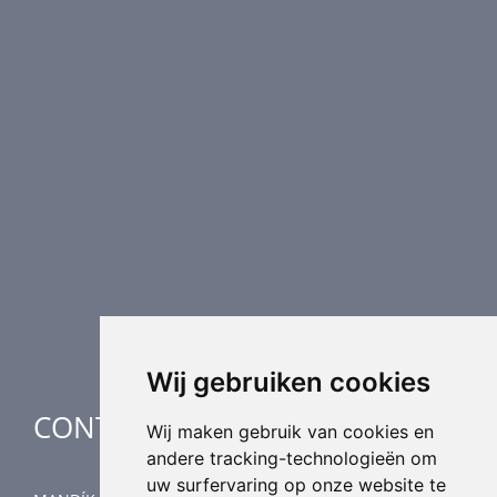
PRODUCTEN
Brandkleppen
Rookkleppen
Luchtvolume regeling
Luchtverdeling
Luchttechnische componenten
Luchtbehandeling
Industriële verwarming
Speciale toepassingen
Wij gebruiken cookies
CONTACT
Wij maken gebruik van cookies en
andere tracking-technologieën om
uw surfervaring op onze website te