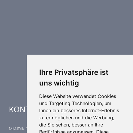
PRODUKTREIHE
Brandschutztechnik
Entrauchungstechnik
Regelungstechnik
Luftdurchlässe
Weitere Elemente Lufttechnik
Luftklimageräte
Industrielle heizung und kühlung
Ihre Privatsphäre ist
Spezielle Anwendungen
uns wichtig
Diese Website verwendet Cookies
und Targeting Technologien, um
KONTAKTE
Ihnen ein besseres Internet-Erlebnis
zu ermöglichen und die Werbung,
die Sie sehen, besser an Ihre
MANDIK GmbH
Bedürfnisse anzupassen. Diese