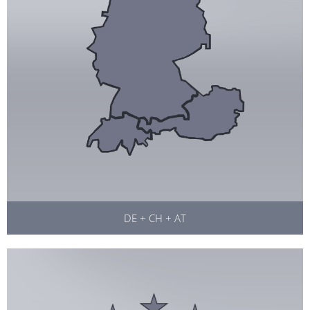
DE + CH + AT