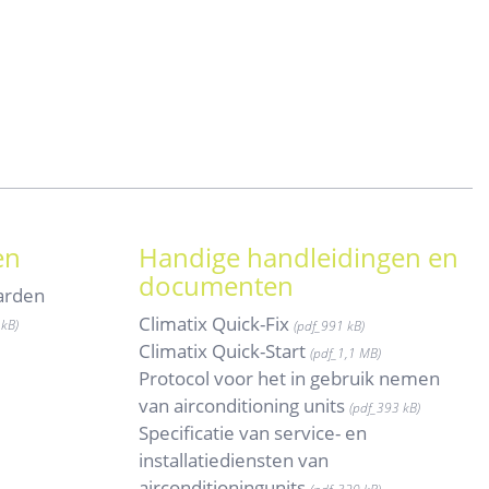
en
Handige handleidingen en
documenten
arden
Climatix Quick-Fix
kB)
(pdf_991
kB)
Climatix Quick-Start
(pdf_
1,1 MB)
Protocol voor het in gebruik nemen
van airconditioning units
(pdf_
393 kB)
Specificatie van service- en
installatiediensten van
airconditioningunits