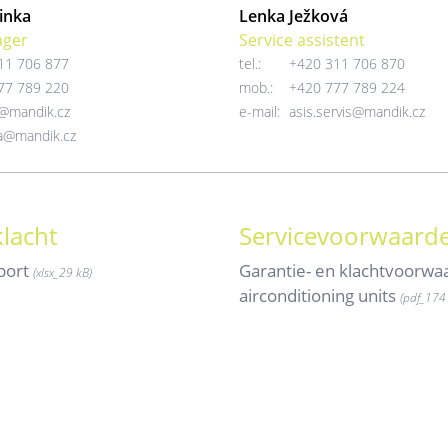
inka
Lenka Ježková
ager
Service assistent
11 706 877
tel.:
+420 311 706 870
77 789 220
mob.:
+420 777 789 224
e@mandik.cz
e-mail:
asis.servis@mandik.cz
ka@mandik.cz
lacht
Servicevoorwaard
port
Garantie- en klachtvoorwa
(xlsx_
29 kB)
airconditioning units
(pdf_
174 