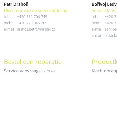
Petr Drahoš
Bořivoj Ledv
Directeur van de serviceafdeling
Service Man
tel.:
+420 311 706 745
tel.:
+420 3
mob.:
+420 720 045 269
mob.:
+420 7
e-mail:
drahos.petr@mandik.cz
e-mail:
servic
e-mail:
ledvin
Bestel een reparatie
Productk
Service aanvraag
Klachtenrap
(xlsx_
19 kB)