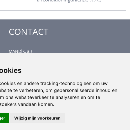
(pdf_
320 kB)
CONTACT
MANDÍK, a.s.
Dobříšská 550
267 24 Hostomice
cookies
Czech Republic
Head office
cookies en andere tracking-technologieën om uw
phone: +420 311 706 706
ebsite te verbeteren, om gepersonaliseerde inhoud en
email: mandik@mandik.cz
om ons websiteverkeer te analyseren en om te
ezoekers vandaan komen.
ger
Wijzig mijn voorkeuren
All rights reserved