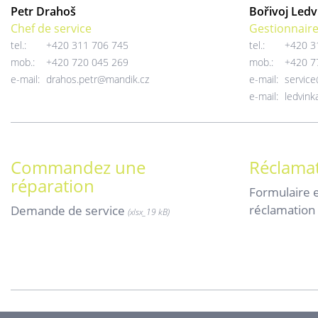
Petr Drahoš
Bořivoj Ledv
Chef de service
Gestionnaire
tel.:
+420 311 706 745
tel.:
+420 3
mob.:
+420 720 045 269
mob.:
+420 7
e-mail:
drahos.petr@mandik.cz
e-mail:
servic
e-mail:
ledvin
Commandez une
Réclamat
réparation
Formulaire e
réclamation
Demande de service
(xlsx_
19 kB)