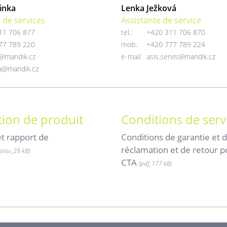
inka
Lenka Ježková
 de services
Assistante de service
11 706 877
tel.:
+420 311 706 870
77 789 220
mob.:
+420 777 789 224
e@mandik.cz
e-mail:
asis.servis@mandik.cz
ka@mandik.cz
ion de produit
Conditions de serv
t rapport de
Conditions de garantie et 
réclamation et de retour p
(xlsx_
29 kB)
CTA
(pdf_
177 kB)