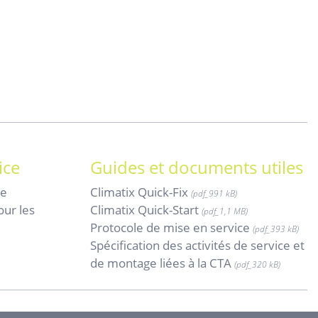
ice
Guides et documents utiles
de
Climatix Quick-Fix
(pdf_991
kB)
our les
Climatix Quick-Start
(pdf_
1,1 MB)
Protocole de mise en service
(pdf_
393 kB)
Spécification des activités de service et
de montage liées à la CTA
(pdf_
320 kB)