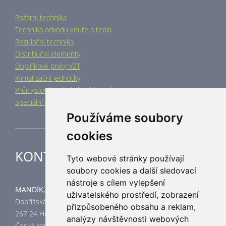
Požární technika
Technika odvodu kouře a tepla
Regulační technika
Distribuční elementy
Doplňkové prvky VZT
Klimatizační jednotky
Průmyslové vytápění a chlazení
Speciální aplikace
Používáme soubory
cookies
KONTAKT
Tyto webové stránky používají
soubory cookies a další sledovací
nástroje s cílem vylepšení
MANDÍK, a.s.
uživatelského prostředí, zobrazení
Dobříšská 550
přizpůsobeného obsahu a reklam,
267 24 Hostomice
analýzy návštěvnosti webových
Česká republika