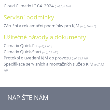
Cloud Climatix IC 04_2024
(pdf_
1,6 MB)
Servisní podmínky
Záruční a reklamační podmínky pro KJM
(pdf_
164 kB)
Užitečné návody a dokumenty
Climatix Quick-Fix
(pdf_
1 MB)
Climatix Quick-Start
(pdf_
1,1 MB)
Protokol o uvedení KJM do provozu
(pdf_
233 kB)
Specifikace servisních a montážních služeb KJM
(pdf_
92
kB)
NAPIŠTE NÁM