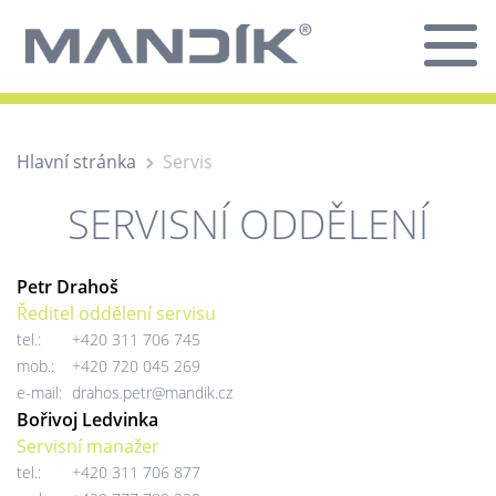
Hlavní stránka
Servis
SERVISNÍ ODDĚLENÍ
Petr Drahoš
Ředitel oddělení servisu
tel.:
+420 311 706 745
mob.:
+420 720 045 269
e-mail:
drahos.petr@mandik.cz
Bořivoj Ledvinka
Servisní manažer
tel.:
+420 311 706 877