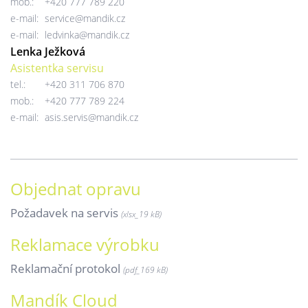
mob.:
+420 777 789 220
e-mail:
service@mandik.cz
e-mail:
ledvinka@mandik.cz
Lenka Ježková
Asistentka servisu
tel.:
+420 311 706 870
mob.:
+420 777 789 224
e-mail:
asis.servis@mandik.cz
Objednat opravu
Požadavek na servis
(xlsx_
19 kB)
Reklamace výrobku
Reklamační protokol
(pdf_
169 kB)
Mandík Cloud