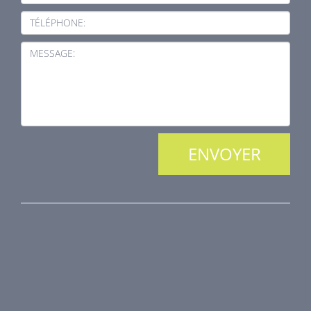
TÉLÉPHONE:
MESSAGE:
NOS PRODUITS
Protection incendie
Technique de désenfumage