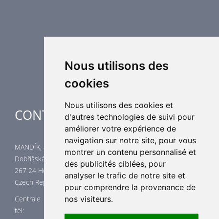
Equipement de régulation d’air
Eléments de distribution
Éléments supplémentaires de CVC
Centrales de traitement d´air
Chauffage industriel
Applications spéciales
Nous utilisons des
cookies
Nous utilisons des cookies et
CONTACTES
d'autres technologies de suivi pour
améliorer votre expérience de
navigation sur notre site, pour vous
MANDÍK, a.s.
montrer un contenu personnalisé et
Dobříšská 550
des publicités ciblées, pour
267 24 Hostomice
analyser le trafic de notre site et
Czech Republic
pour comprendre la provenance de
Centrale
nos visiteurs.
tél: +420 311 706 706