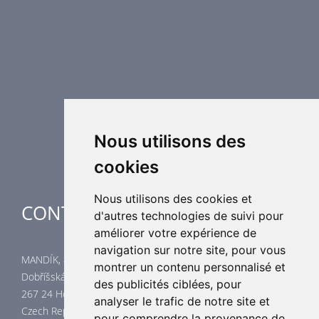
Protection incendie
Technique de désenfumage
Equipement de régulation d’air
Eléments de distribution
Éléments supplémentaires de CVC
Centrales de traitement d´air
Chauffage industriel
Applications spéciales
Nous utilisons des
cookies
Nous utilisons des cookies et
CONTACTES
d'autres technologies de suivi pour
améliorer votre expérience de
navigation sur notre site, pour vous
MANDÍK, a.s.
montrer un contenu personnalisé et
Dobříšská 550
des publicités ciblées, pour
267 24 Hostomice
analyser le trafic de notre site et
Czech Republic
pour comprendre la provenance de