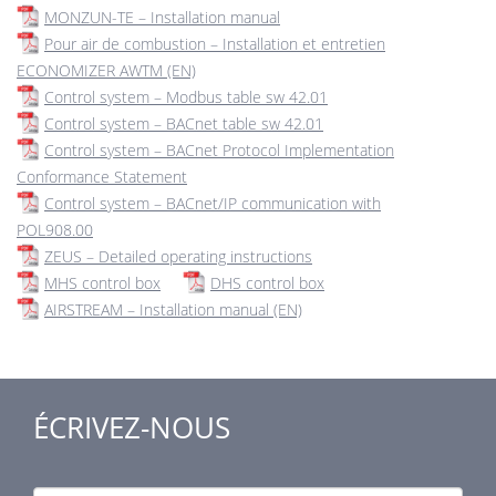
MONZUN-TE – Installation manual
Pour air de combustion – Installation et entretien
ECONOMIZER AWTM (EN)
Control system – Modbus table sw 42.01
Control system – BACnet table sw 42.01
Control system – BACnet Protocol Implementation
Conformance Statement
Control system – BACnet/IP communication with
POL908.00
ZEUS – Detailed operating instructions
MHS control box
DHS control box
AIRSTREAM – Installation manual (EN)
ÉCRIVEZ-NOUS